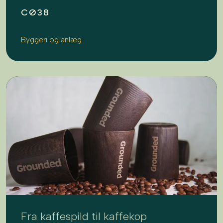
CØ38
Byggeri og anlæg
Fra kaffespild til kaffekop