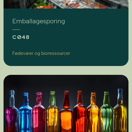
Emballagesporing
CØ48
Fødevarer og bioressourcer