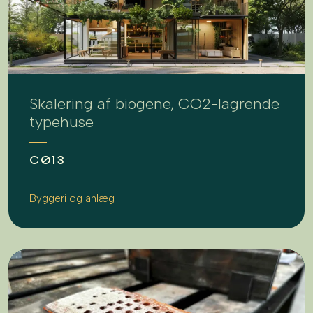
Skalering af biogene, CO2-lagrende
typehuse
CØ13
Byggeri og anlæg