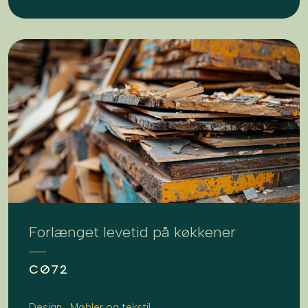
Forlænget levetid på køkkener
CØ72
Design
Møbler og tekstil