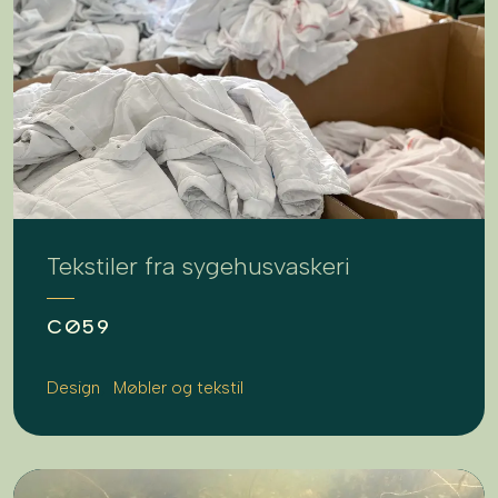
Tekstiler fra sygehusvaskeri
CØ59
Design
Møbler og tekstil