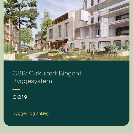
CBB: Cirkulært Biogent
Byggesystem
CØ19
Byggeri og anlæg