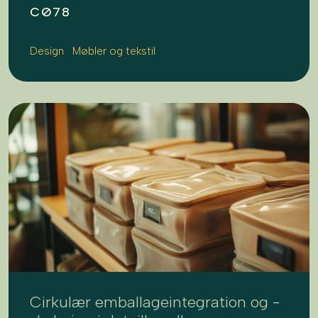
CØ78
Design
Møbler og tekstil
Cirkulær emballageintegration og -