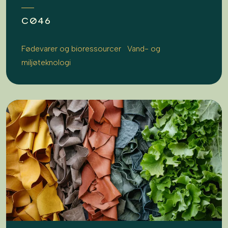
CØ46
Fødevarer og bioressourcer
Vand- og
miljøteknologi