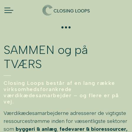
SAMMEN og på
TVÆRS
Closing Loops består af en lang række
virksomhedsforankrede
værdikædesamarbejder – og flere er på
vej.
Værdikædesamarbejderne adresserer de vigtigste
ressourcestrømme inden for væsentligste sektorer
som
byggeri & anlæg
,
fødevarer & bioressourcer,