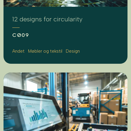
12 designs for circularity
CØ09
Andet
Møbler og tekstil
Design